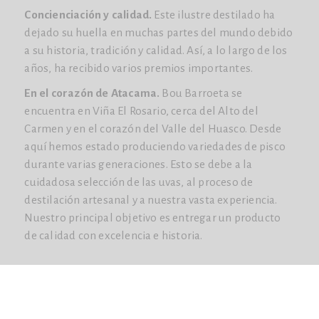
Concienciación y calidad.
Este ilustre destilado ha
dejado su huella en muchas partes del mundo debido
a su historia, tradición y calidad. Así, a lo largo de los
años, ha recibido varios premios importantes.
En el corazón de Atacama.
Bou Barroeta se
encuentra en Viña El Rosario, cerca del Alto del
Carmen y en el corazón del Valle del Huasco. Desde
aquí hemos estado produciendo variedades de pisco
durante varias generaciones. Esto se debe a la
cuidadosa selección de las uvas, al proceso de
destilación artesanal y a nuestra vasta experiencia.
Nuestro principal objetivo es entregar un producto
de calidad con excelencia e historia.