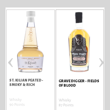
‹
›
ST. KILIAN PEATED -
GRAVE DIGGER - FIELDS
SMOKY & RICH
OF BLOOD
Whisky
Whisky
90 Points
87 Points